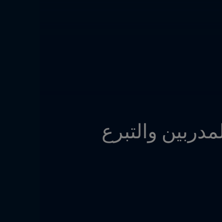
Living Football :  المدارس والإرشاد وتعليم المدربين والتبرع 