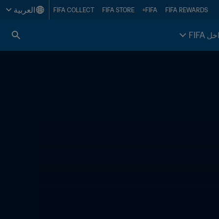
العربية
FIFA COLLECT
FIFA STORE
FIFA+
FIFA REWARDS
خل FIFA