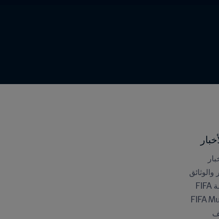
خبار
بار
ر والوثائق
FI
FIFA M
ف