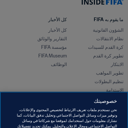
ما يقوم به FIFA
كل الأخبار
الشؤون القانونية
كل الأخبار
نظام الانتقالات
التقارير والوثائق
كرة القدم للسيدات
مؤسسة FIFA
تطوير كرة القدم
FIFA Museum
الابتكار
الوظائف
تطوير المواهب
تنظيم البطولات 
الاستدامة
حقوق الإنسان ومناهضة التمييز
خصوصيتك
الصحة والطب
نحن نستخدم ملفات تعريف الارتباط لتخصيص المحتوى والإعلانات،
المبادرات التعليمية
وتوفير ميزات وسائل التواصل الاجتماعي وتحليل تدفق البيانات، كما
نشارك معلومات حول استخدامك لموقعنا مع شركائنا في وسائل
التواصل الاجتماعي ومجال الإعلان والتحليل. يمكنك تحديد تفضيلاتك