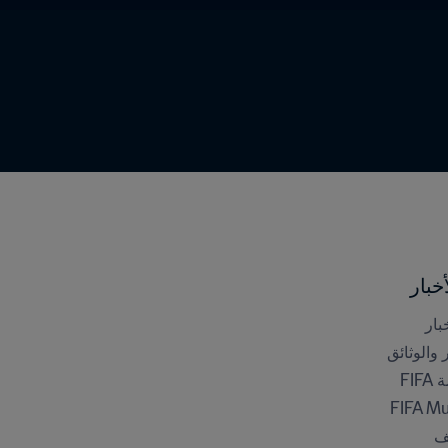
خبار
بار
ر والوثائق
FI
FIFA M
ف