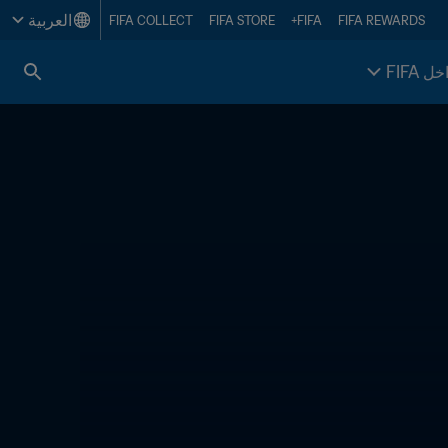
العربية
FIFA COLLECT
FIFA STORE
FIFA+
FIFA REWARDS
خل FIFA