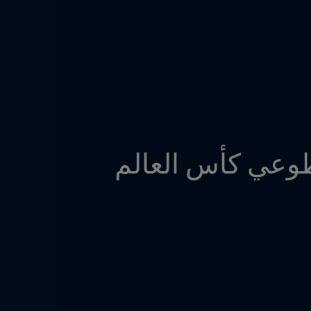
بطل مونتيري المجهول...مصدر إلهام لجميع متطوعي كأس العالم 