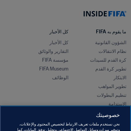
ما يقوم به FIFA
كل الأخبار
الشؤون القانونية
كل الأخبار
نظام الانتقالات
التقارير والوثائق
كرة القدم للسيدات
مؤسسة FIFA
تطوير كرة القدم
FIFA Museum
الابتكار
الوظائف
تطوير المواهب
تنظيم البطولات 
الاستدامة
حقوق الإنسان ومناهضة التمييز
خصوصيتك
الصحة والطب
نحن نستخدم ملفات تعريف الارتباط لتخصيص المحتوى والإعلانات،
المبادرات التعليمية
وتوفير ميزات وسائل التواصل الاجتماعي وتحليل تدفق البيانات، كما