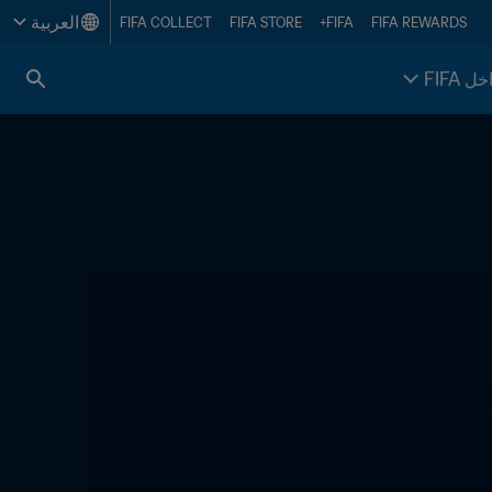
العربية
FIFA COLLECT
FIFA STORE
FIFA+
FIFA REWARDS
خل FIFA