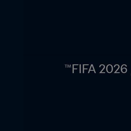
حضور المشجع رقم خمسة ملايين لكأس العالم 2026 FIFA™ 