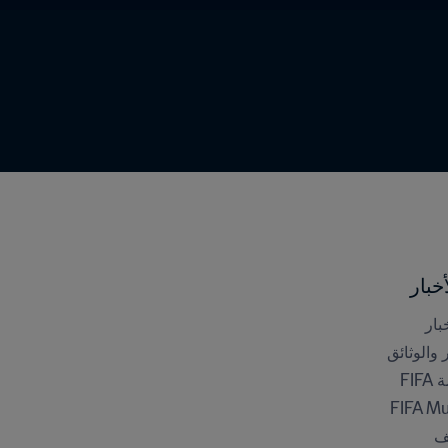
خبار
بار
ر والوثائق
FI
FIFA M
ف