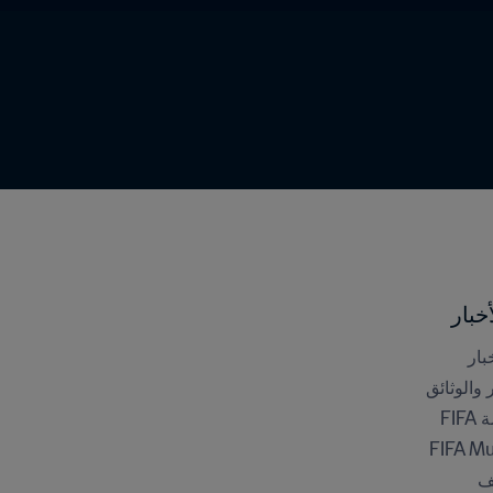
خبار
بار
ر والوثائق
FI
FIFA M
ف