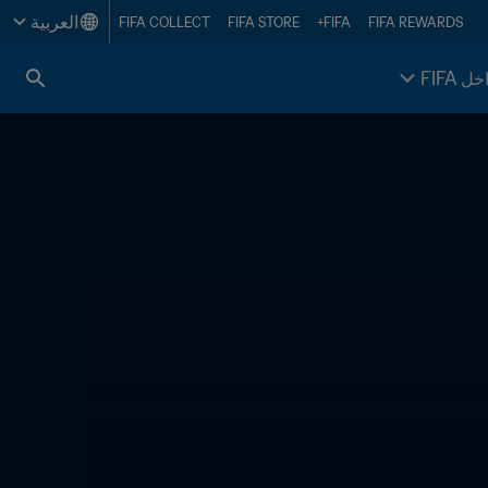
العربية
FIFA COLLECT
FIFA STORE
FIFA+
FIFA REWARDS
خل FIFA