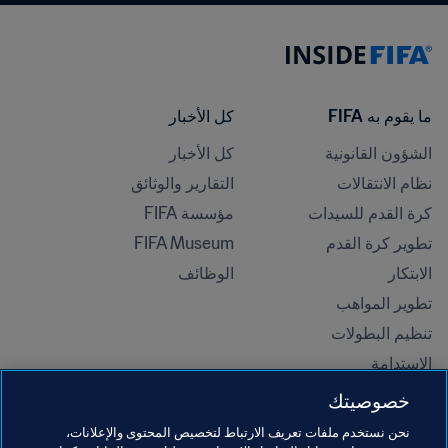
ما يقوم به FIFA
كل الأخبار
الشؤون القانونية
كل الأخبار
نظام الانتقالات
التقارير والوثائق
كرة القدم للسيدات
مؤسسة FIFA
تطوير كرة القدم
FIFA Museum
الابتكار
الوظائف
تطوير المواهب
تنظيم البطولات 
الاستدامة
حقوق الإنسان ومناهضة التمييز
خصوصيتك
الصحة والطب
نحن نستخدم ملفات تعريف الارتباط لتخصيص المحتوى والإعلانات،