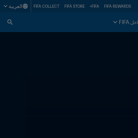
العربية
FIFA COLLECT
FIFA STORE
FIFA+
FIFA REWARDS
خل FIFA