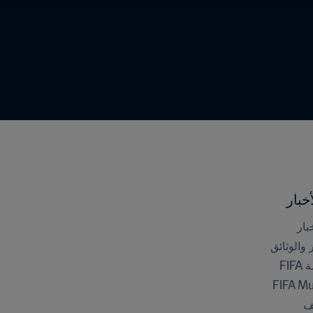
خبار
بار
ر والوثائق
FI
FIFA M
ف