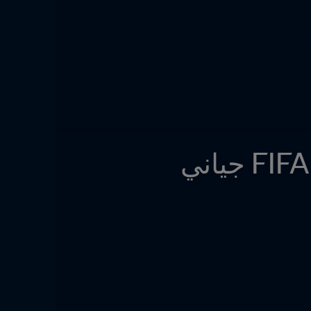
قرعة كأس العالم للأندية FIFA 2025™ | رئيس FIFA جياني 