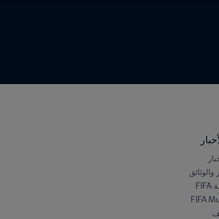
خبار
بار
ر والوثائق
FI
FIFA M
ف