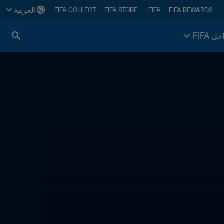
العربية
FIFA COLLECT
FIFA STORE
FIFA+
FIFA REWARDS
خل FIFA