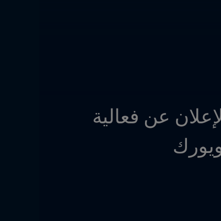
افتتاح ملعب FIFA Arena في سنترال بارك، والإعلان عن فعالية 