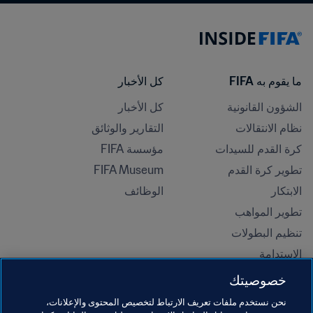
ما يقوم به FIFA
كل الأخبار
الشؤون القانونية
كل الأخبار
نظام الانتقالات
التقارير والوثائق
كرة القدم للسيدات
مؤسسة FIFA
تطوير كرة القدم
FIFA Museum
الابتكار
الوظائف
تطوير المواهب
تنظيم البطولات 
الاستدامة
حقوق الإنسان ومناهضة التمييز
خصوصيتك
الصحة والطب
نحن نستخدم ملفات تعريف الارتباط لتخصيص المحتوى والإعلانات،