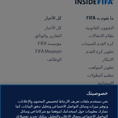
ما يقوم به FIFA
كل الأخبار
الشؤون القانونية
كل الأخبار
نظام الانتقالات
التقارير والوثائق
كرة القدم للسيدات
مؤسسة FIFA
تطوير كرة القدم
FIFA Museum
الابتكار
الوظائف
تطوير المواهب
تنظيم البطولات 
الاستدامة
حقوق الإنسان ومناهضة التمييز
خصوصيتك
الصحة والطب
نحن نستخدم ملفات تعريف الارتباط لتخصيص المحتوى والإعلانات،
المبادرات التعليمية
وتوفير ميزات وسائل التواصل الاجتماعي وتحليل تدفق البيانات، كما
نشارك معلومات حول استخدامك لموقعنا مع شركائنا في وسائل
التواصل الاجتماعي ومجال الإعلان والتحليل. يمكنك تحديد تفضيلاتك