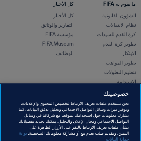
ما يقوم به FIFA
كل الأخبار
الشؤون القانونية
كل الأخبار
نظام الانتقالات
التقارير والوثائق
كرة القدم للسيدات
مؤسسة FIFA
تطوير كرة القدم
FIFA Museum
الابتكار
الوظائف
تطوير المواهب
تنظيم البطولات 
الاستدامة
حقوق الإنسان ومناهضة التمييز
خصوصيتك
الصحة والطب
نحن نستخدم ملفات تعريف الارتباط لتخصيص المحتوى والإعلانات،
المبادرات التعليمية
وتوفير ميزات وسائل التواصل الاجتماعي وتحليل تدفق البيانات، كما
نشارك معلومات حول استخدامك لموقعنا مع شركائنا في وسائل
التواصل الاجتماعي ومجال الإعلان والتحليل. يمكنك تحديد تفضيلاتك
بشأن ملفات تعريف الارتباط بالنقر على الأزرار الظاهرة على
اليمين، وتقديم طلب بعدم بيع أو مشاركة معلوماتك الشخصية.
بوابة
حماية البيانات