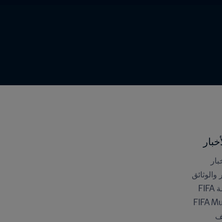
خبار
بار
ر والوثائق
FI
FIFA M
ف