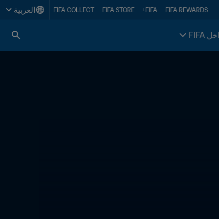
العربية
FIFA COLLECT
FIFA STORE
FIFA+
FIFA REWARDS
خل FIFA