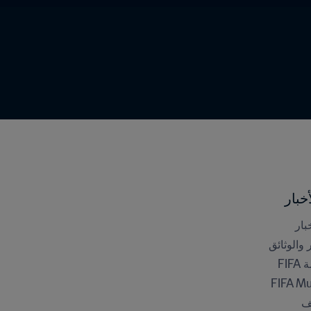
خبار
بار
ر والوثائق
FI
FIFA M
ف