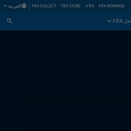
العربية
FIFA COLLECT
FIFA STORE
FIFA+
FIFA REWARDS
خل FIFA