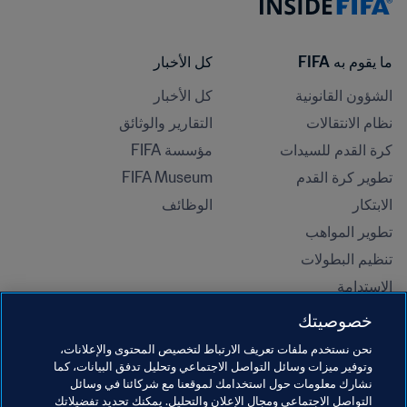
ما يقوم به FIFA
كل الأخبار
الشؤون القانونية
كل الأخبار
نظام الانتقالات
التقارير والوثائق
كرة القدم للسيدات
مؤسسة FIFA
تطوير كرة القدم
FIFA Museum
الابتكار
الوظائف
تطوير المواهب
تنظيم البطولات 
الاستدامة
حقوق الإنسان ومناهضة التمييز
خصوصيتك
الصحة والطب
نحن نستخدم ملفات تعريف الارتباط لتخصيص المحتوى والإعلانات،
المبادرات التعليمية
وتوفير ميزات وسائل التواصل الاجتماعي وتحليل تدفق البيانات، كما
نشارك معلومات حول استخدامك لموقعنا مع شركائنا في وسائل
التواصل الاجتماعي ومجال الإعلان والتحليل. يمكنك تحديد تفضيلاتك