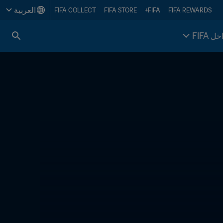
العربية
FIFA COLLECT
FIFA STORE
FIFA+
FIFA REWARDS
خل FIFA