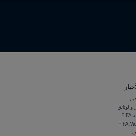
خبار
بار
ر والوثائق
FI
FIFA M
ف