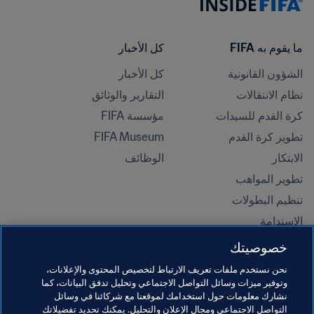
ما يقوم به FIFA
كل الأخبار
الشؤون القانونية
كل الأخبار
نظام الانتقالات
التقارير والوثائق
كرة القدم للسيدات
مؤسسة FIFA
تطوير كرة القدم
FIFA Museum
الابتكار
الوظائف
تطوير المواهب
تنظيم البطولات 
الاستدامة
حقوق الإنسان ومناهضة التمييز
خصوصيتك
الصحة والطب
نحن نستخدم ملفات تعريف الارتباط لتخصيص المحتوى والإعلانات،
المبادرات التعليمية
وتوفير ميزات وسائل التواصل الاجتماعي وتحليل تدفق البيانات، كما
نشارك معلومات حول استخدامك لموقعنا مع شركائنا في وسائل
التواصل الاجتماعي ومجال الإعلان والتحليل. يمكنك تحديد تفضيلاتك