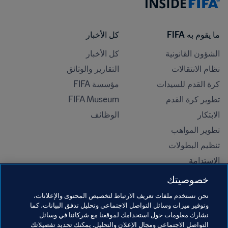
ما يقوم به FIFA
كل الأخبار
الشؤون القانونية
كل الأخبار
نظام الانتقالات
التقارير والوثائق
كرة القدم للسيدات
مؤسسة FIFA
تطوير كرة القدم
FIFA Museum
الابتكار
الوظائف
تطوير المواهب
تنظيم البطولات 
الاستدامة
حقوق الإنسان ومناهضة التمييز
خصوصيتك
الصحة والطب
نحن نستخدم ملفات تعريف الارتباط لتخصيص المحتوى والإعلانات،
المبادرات التعليمية
وتوفير ميزات وسائل التواصل الاجتماعي وتحليل تدفق البيانات، كما
نشارك معلومات حول استخدامك لموقعنا مع شركائنا في وسائل
التواصل الاجتماعي ومجال الإعلان والتحليل. يمكنك تحديد تفضيلاتك