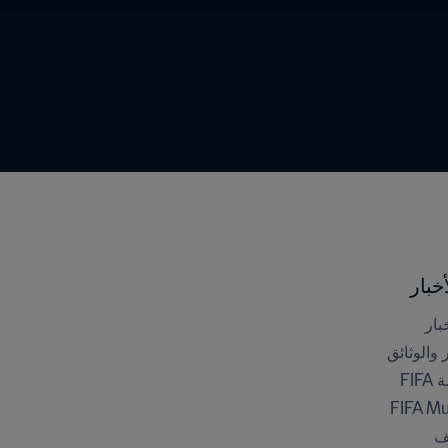
خبار
بار
ر والوثائق
FI
FIFA M
ف