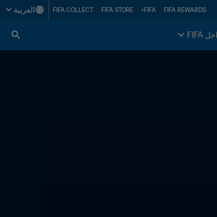
العربية
FIFA COLLECT
FIFA STORE
FIFA+
FIFA REWARDS
خل FIFA