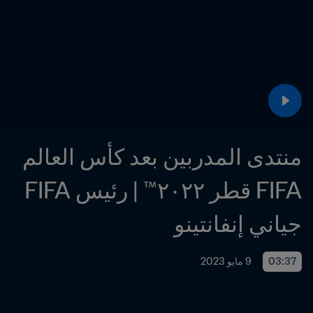
منتدى المدربين بعد كأس العالم 
FIFA قطر ٢٠٢٢™ | رئيس FIFA 
جياني إنفانتينو
03:37
9 مايو 2023