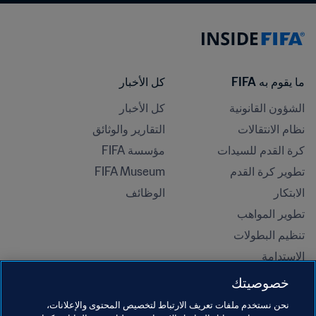
ما يقوم به FIFA
كل الأخبار
الشؤون القانونية
كل الأخبار
نظام الانتقالات
التقارير والوثائق
كرة القدم للسيدات
مؤسسة FIFA
تطوير كرة القدم
FIFA Museum
الابتكار
الوظائف
تطوير المواهب
تنظيم البطولات 
الاستدامة
حقوق الإنسان ومناهضة التمييز
خصوصيتك
الصحة والطب
نحن نستخدم ملفات تعريف الارتباط لتخصيص المحتوى والإعلانات،