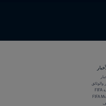
خبار
بار
ر والوثائق
FI
FIFA M
ف