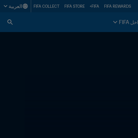
العربية
FIFA COLLECT
FIFA STORE
FIFA+
FIFA REWARDS
خل FIFA