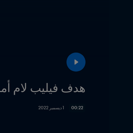
هدف فيليب لام أما
00:22
1 ديسمبر 2022