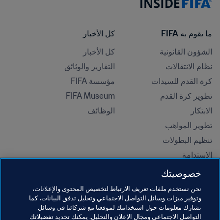
ما يقوم به FIFA
كل الأخبار
الشؤون القانونية
كل الأخبار
نظام الانتقالات
التقارير والوثائق
كرة القدم للسيدات
مؤسسة FIFA
تطوير كرة القدم
FIFA Museum
الابتكار
الوظائف
تطوير المواهب
تنظيم البطولات 
الاستدامة
حقوق الإنسان ومناهضة التمييز
خصوصيتك
الصحة والطب
نحن نستخدم ملفات تعريف الارتباط لتخصيص المحتوى والإعلانات،
المبادرات التعليمية
وتوفير ميزات وسائل التواصل الاجتماعي وتحليل تدفق البيانات، كما
نشارك معلومات حول استخدامك لموقعنا مع شركائنا في وسائل
التواصل الاجتماعي ومجال الإعلان والتحليل. يمكنك تحديد تفضيلاتك