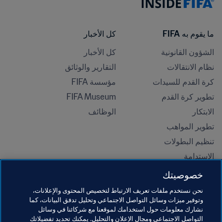
ما يقوم به FIFA
كل الأخبار
الشؤون القانونية
كل الأخبار
نظام الانتقالات
التقارير والوثائق
كرة القدم للسيدات
مؤسسة FIFA
تطوير كرة القدم
FIFA Museum
الابتكار
الوظائف
تطوير المواهب
تنظيم البطولات 
الاستدامة
حقوق الإنسان ومناهضة التمييز
خصوصيتك
الصحة والطب
نحن نستخدم ملفات تعريف الارتباط لتخصيص المحتوى والإعلانات،
المبادرات التعليمية
وتوفير ميزات وسائل التواصل الاجتماعي وتحليل تدفق البيانات، كما
نشارك معلومات حول استخدامك لموقعنا مع شركائنا في وسائل
التواصل الاجتماعي ومجال الإعلان والتحليل. يمكنك تحديد تفضيلاتك