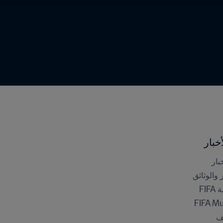
خبار
بار
ر والوثائق
FI
FIFA M
ف