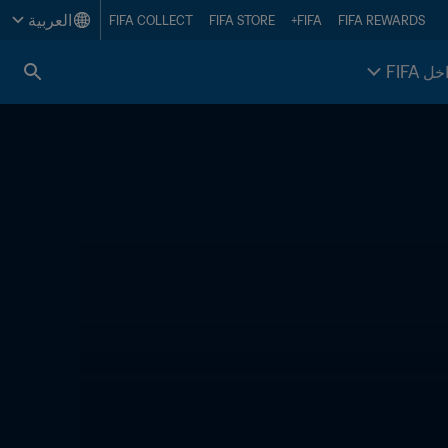
العربية
FIFA COLLECT
FIFA STORE
FIFA+
FIFA REWARDS
خل FIFA