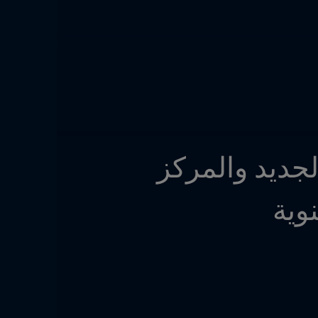
مالطا تكشف عن ملعب FIFA Arena المصغر الجديد والمركز 
وية