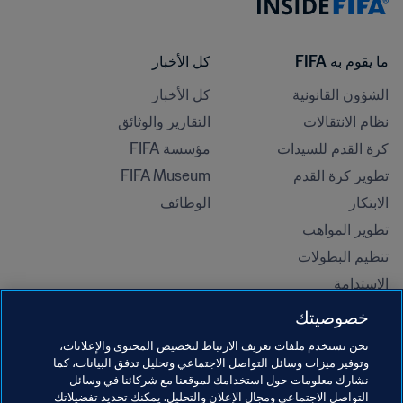
ما يقوم به FIFA
كل الأخبار
الشؤون القانونية
كل الأخبار
نظام الانتقالات
التقارير والوثائق
كرة القدم للسيدات
مؤسسة FIFA
تطوير كرة القدم
FIFA Museum
الابتكار
الوظائف
تطوير المواهب
تنظيم البطولات 
الاستدامة
حقوق الإنسان ومناهضة التمييز
خصوصيتك
الصحة والطب
نحن نستخدم ملفات تعريف الارتباط لتخصيص المحتوى والإعلانات،
المبادرات التعليمية
وتوفير ميزات وسائل التواصل الاجتماعي وتحليل تدفق البيانات، كما
نشارك معلومات حول استخدامك لموقعنا مع شركائنا في وسائل
التواصل الاجتماعي ومجال الإعلان والتحليل. يمكنك تحديد تفضيلاتك