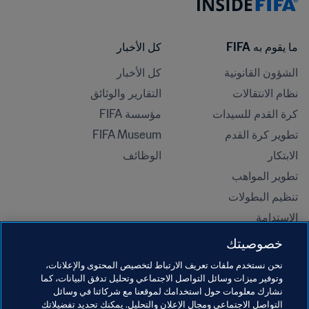
ما يقوم به FIFA
كل الأخبار
الشؤون القانونية
كل الأخبار
نظام الانتقالات
التقارير والوثائق
كرة القدم للسيدات
مؤسسة FIFA
تطوير كرة القدم
FIFA Museum
الابتكار
الوظائف
تطوير المواهب
تنظيم البطولات 
الاستدامة
حقوق الإنسان ومناهضة التمييز
خصوصيتك
الصحة والطب
نحن نستخدم ملفات تعريف الارتباط لتخصيص المحتوى والإعلانات،
المبادرات التعليمية
وتوفير ميزات وسائل التواصل الاجتماعي وتحليل تدفق البيانات، كما
نشارك معلومات حول استخدامك لموقعنا مع شركائنا في وسائل
التواصل الاجتماعي ومجال الإعلان والتحليل. يمكنك تحديد تفضيلاتك