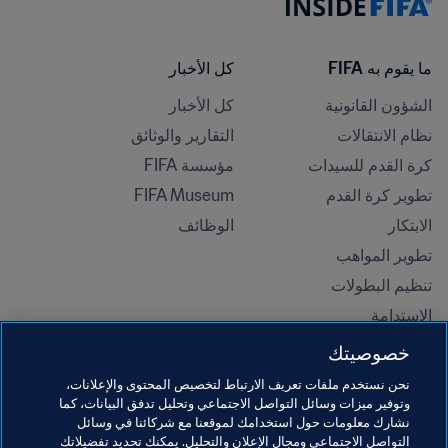
ما يقوم به FIFA
كل الأخبار
الشؤون القانونية
كل الأخبار
نظام الانتقالات
التقارير والوثائق
كرة القدم للسيدات
مؤسسة FIFA
تطوير كرة القدم
FIFA Museum
الابتكار
الوظائف
تطوير المواهب
تنظيم البطولات 
الاستدامة
حقوق الإنسان ومناهضة التمييز
خصوصيتك
الصحة والطب
نحن نستخدم ملفات تعريف الارتباط لتخصيص المحتوى والإعلانات،
المبادرات التعليمية
وتوفير ميزات وسائل التواصل الاجتماعي وتحليل تدفق البيانات، كما
نشارك معلومات حول استخدامك لموقعنا مع شركائنا في وسائل
التواصل الاجتماعي ومجال الإعلان والتحليل. يمكنك تحديد تفضيلاتك