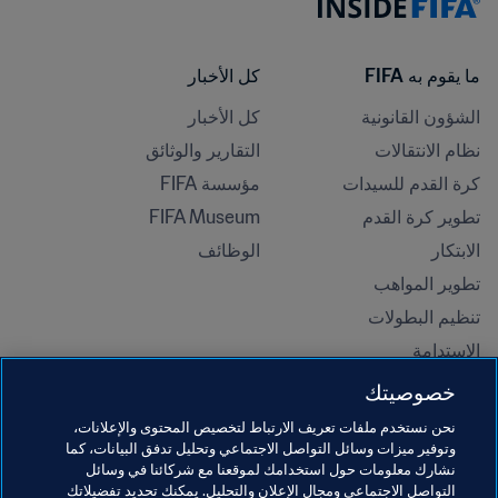
ما يقوم به FIFA
كل الأخبار
الشؤون القانونية
كل الأخبار
نظام الانتقالات
التقارير والوثائق
كرة القدم للسيدات
مؤسسة FIFA
تطوير كرة القدم
FIFA Museum
الابتكار
الوظائف
تطوير المواهب
تنظيم البطولات 
الاستدامة
حقوق الإنسان ومناهضة التمييز
خصوصيتك
الصحة والطب
نحن نستخدم ملفات تعريف الارتباط لتخصيص المحتوى والإعلانات،
المبادرات التعليمية
وتوفير ميزات وسائل التواصل الاجتماعي وتحليل تدفق البيانات، كما
نشارك معلومات حول استخدامك لموقعنا مع شركائنا في وسائل
التواصل الاجتماعي ومجال الإعلان والتحليل. يمكنك تحديد تفضيلاتك