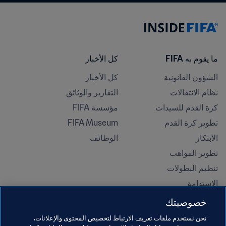
ما يقوم به FIFA
كل الأخبار
الشؤون القانونية
كل الأخبار
نظام الانتقالات
التقارير والوثائق
كرة القدم للسيدات
مؤسسة FIFA
تطوير كرة القدم
FIFA Museum
الابتكار
الوظائف
تطوير المواهب
تنظيم البطولات 
الاستدامة
حقوق الإنسان ومناهضة التمييز
خصوصيتك
الصحة والطب
نحن نستخدم ملفات تعريف الارتباط لتخصيص المحتوى والإعلانات،