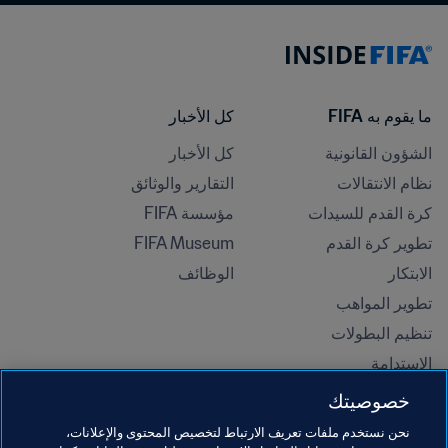
ما يقوم به FIFA
كل الأخبار
الشؤون القانونية
كل الأخبار
نظام الانتقالات
التقارير والوثائق
كرة القدم للسيدات
مؤسسة FIFA
تطوير كرة القدم
FIFA Museum
الابتكار
الوظائف
تطوير المواهب
تنظيم البطولات 
الاستدامة
حقوق الإنسان ومناهضة التمييز
خصوصيتك
الصحة والطب
نحن نستخدم ملفات تعريف الارتباط لتخصيص المحتوى والإعلانات،