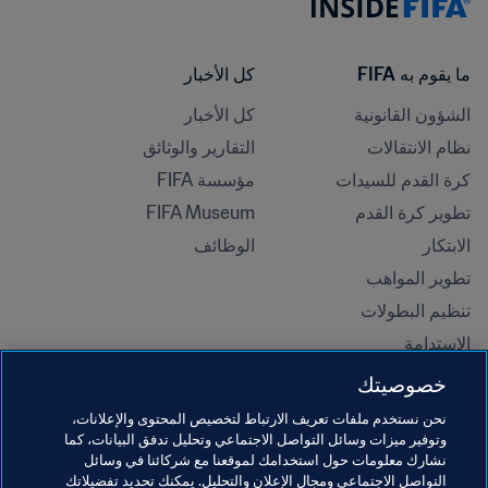
ما يقوم به FIFA
كل الأخبار
الشؤون القانونية
كل الأخبار
نظام الانتقالات
التقارير والوثائق
كرة القدم للسيدات
مؤسسة FIFA
تطوير كرة القدم
FIFA Museum
الابتكار
الوظائف
تطوير المواهب
تنظيم البطولات 
الاستدامة
حقوق الإنسان ومناهضة التمييز
خصوصيتك
الصحة والطب
نحن نستخدم ملفات تعريف الارتباط لتخصيص المحتوى والإعلانات،
المبادرات التعليمية
وتوفير ميزات وسائل التواصل الاجتماعي وتحليل تدفق البيانات، كما
نشارك معلومات حول استخدامك لموقعنا مع شركائنا في وسائل
التواصل الاجتماعي ومجال الإعلان والتحليل. يمكنك تحديد تفضيلاتك