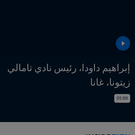
إبراهيم داودا، رئيس نادي تامالي 
زيتونا، غانا
01:39