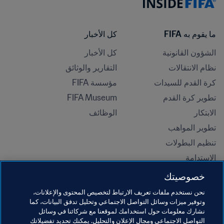
ما يقوم به FIFA
كل الأخبار
الشؤون القانونية
كل الأخبار
نظام الانتقالات
التقارير والوثائق
كرة القدم للسيدات
مؤسسة FIFA
تطوير كرة القدم
FIFA Museum
الابتكار
الوظائف
تطوير المواهب
تنظيم البطولات 
الاستدامة
حقوق الإنسان ومناهضة التمييز
خصوصيتك
الصحة والطب
نحن نستخدم ملفات تعريف الارتباط لتخصيص المحتوى والإعلانات،
المبادرات التعليمية
وتوفير ميزات وسائل التواصل الاجتماعي وتحليل تدفق البيانات، كما
نشارك معلومات حول استخدامك لموقعنا مع شركائنا في وسائل
التواصل الاجتماعي ومجال الإعلان والتحليل. يمكنك تحديد تفضيلاتك