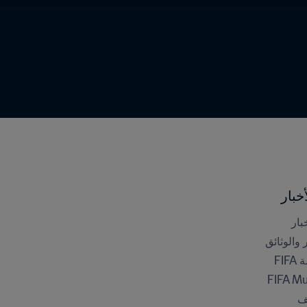
خبار
بار
ر والوثائق
FI
FIFA M
ف