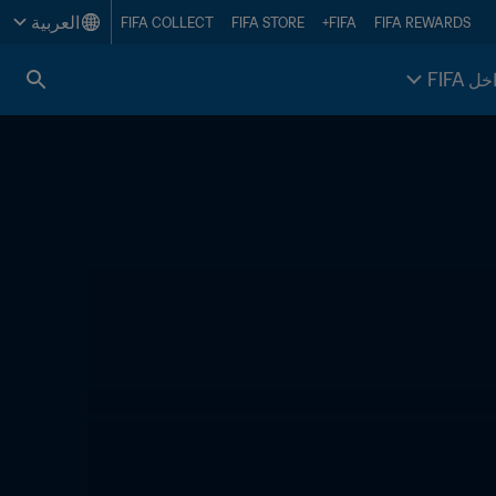
العربية
FIFA COLLECT
FIFA STORE
FIFA+
FIFA REWARDS
خل FIFA