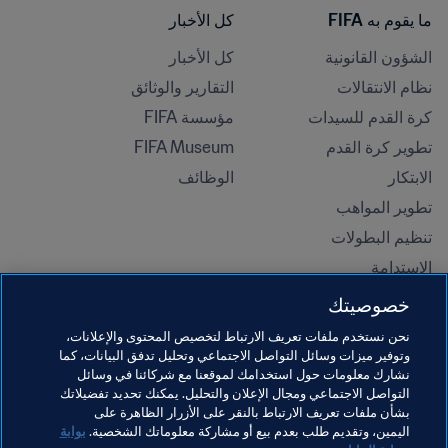
ما يقوم به FIFA
كل الأخبار
الشؤون القانونية
كل الأخبار
نظام الانتقالات
التقارير والوثائق
كرة القدم للسيدات
مؤسسة FIFA
تطوير كرة القدم
FIFA Museum
الابتكار
الوظائف
تطوير المواهب
تنظيم البطولات 
الاستدامة
حقوق الإنسان ومناهضة التمييز
خصوصيتك
الصحة والطب
نحن نستخدم ملفات تعريف الارتباط لتخصيص المحتوى والإعلانات،
المبادرات التعليمية
وتوفير ميزات وسائل التواصل الاجتماعي وتحليل تدفق البيانات، كما
نشارك معلومات حول استخدامك لموقعنا مع شركائنا في وسائل
التواصل الاجتماعي ومجال الإعلان والتحليل. يمكنك تحديد تفضيلاتك
بشأن ملفات تعريف الارتباط بالنقر على الأزرار الظاهرة على
اليمين، وتقديم طلب بعدم بيع أو مشاركة معلوماتك الشخصية.
بوابة