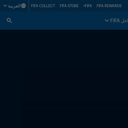
العربية
FIFA COLLECT
FIFA STORE
FIFA+
FIFA REWARDS
خل FIFA