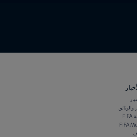
خبار
بار
ر والوثائق
FI
FIFA M
ف