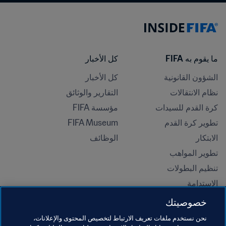
ما يقوم به FIFA
كل الأخبار
الشؤون القانونية
كل الأخبار
نظام الانتقالات
التقارير والوثائق
كرة القدم للسيدات
مؤسسة FIFA
تطوير كرة القدم
FIFA Museum
الابتكار
الوظائف
تطوير المواهب
تنظيم البطولات 
الاستدامة
حقوق الإنسان ومناهضة التمييز
خصوصيتك
الصحة والطب
نحن نستخدم ملفات تعريف الارتباط لتخصيص المحتوى والإعلانات،