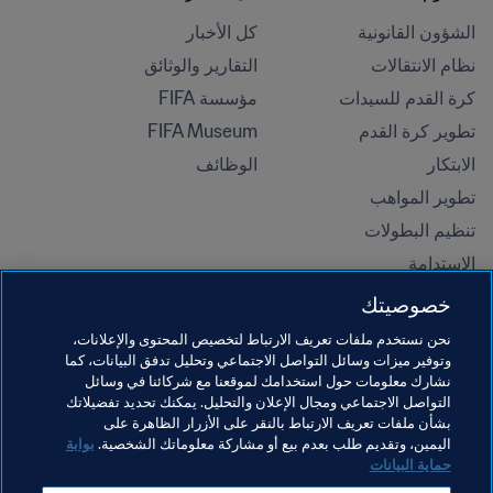
الشؤون القانونية
كل الأخبار
نظام الانتقالات
التقارير والوثائق
كرة القدم للسيدات
مؤسسة FIFA
تطوير كرة القدم
FIFA Museum
الابتكار
الوظائف
تطوير المواهب
تنظيم البطولات 
الاستدامة
حقوق الإنسان ومناهضة التمييز
خصوصيتك
الصحة والطب
نحن نستخدم ملفات تعريف الارتباط لتخصيص المحتوى والإعلانات،
المبادرات التعليمية
وتوفير ميزات وسائل التواصل الاجتماعي وتحليل تدفق البيانات، كما
نشارك معلومات حول استخدامك لموقعنا مع شركائنا في وسائل
التواصل الاجتماعي ومجال الإعلان والتحليل. يمكنك تحديد تفضيلاتك
بشأن ملفات تعريف الارتباط بالنقر على الأزرار الظاهرة على
اليمين، وتقديم طلب بعدم بيع أو مشاركة معلوماتك الشخصية.
بوابة
حماية البيانات