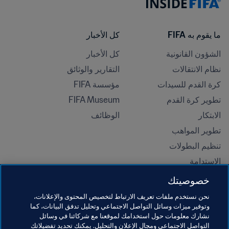
ما يقوم به FIFA
كل الأخبار
الشؤون القانونية
كل الأخبار
نظام الانتقالات
التقارير والوثائق
كرة القدم للسيدات
مؤسسة FIFA
تطوير كرة القدم
FIFA Museum
الابتكار
الوظائف
تطوير المواهب
تنظيم البطولات 
الاستدامة
حقوق الإنسان ومناهضة التمييز
خصوصيتك
الصحة والطب
نحن نستخدم ملفات تعريف الارتباط لتخصيص المحتوى والإعلانات،
المبادرات التعليمية
وتوفير ميزات وسائل التواصل الاجتماعي وتحليل تدفق البيانات، كما
نشارك معلومات حول استخدامك لموقعنا مع شركائنا في وسائل
التواصل الاجتماعي ومجال الإعلان والتحليل. يمكنك تحديد تفضيلاتك