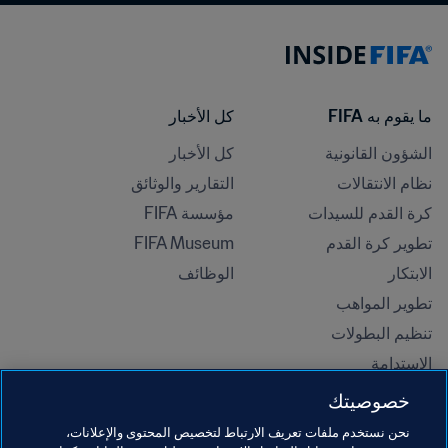
ما يقوم به FIFA
كل الأخبار
الشؤون القانونية
كل الأخبار
نظام الانتقالات
التقارير والوثائق
كرة القدم للسيدات
مؤسسة FIFA
تطوير كرة القدم
FIFA Museum
الابتكار
الوظائف
تطوير المواهب
تنظيم البطولات 
الاستدامة
حقوق الإنسان ومناهضة التمييز
خصوصيتك
الصحة والطب
نحن نستخدم ملفات تعريف الارتباط لتخصيص المحتوى والإعلانات،