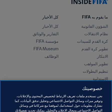
ما يقوم به FIFA
كل الأخبار
الشؤون القانونية
كل الأخبار
نظام الانتقالات
التقارير والوثائق
كرة القدم للسيدات
مؤسسة FIFA
تطوير كرة القدم
FIFA Museum
الابتكار
الوظائف
تطوير المواهب
تنظيم البطولات 
الاستدامة
حقوق الإنسان ومناهضة التمييز
خصوصيتك
الصحة والطب
نحن نستخدم ملفات تعريف الارتباط لتخصيص المحتوى والإعلانات،
المبادرات التعليمية
وتوفير ميزات وسائل التواصل الاجتماعي وتحليل تدفق البيانات، كما
نشارك معلومات حول استخدامك لموقعنا مع شركائنا في وسائل
التواصل الاجتماعي ومجال الإعلان والتحليل. يمكنك تحديد تفضيلاتك