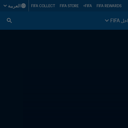
العربية
FIFA COLLECT
FIFA STORE
FIFA+
FIFA REWARDS
خل FIFA