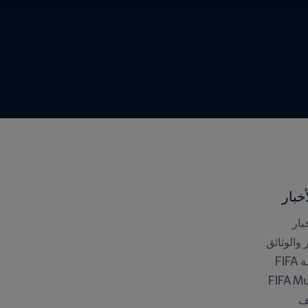
خبار
بار
ر والوثائق
FI
FIFA M
ف