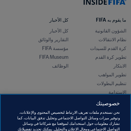
ما يقوم به FIFA
كل الأخبار
الشؤون القانونية
كل الأخبار
نظام الانتقالات
التقارير والوثائق
كرة القدم للسيدات
مؤسسة FIFA
تطوير كرة القدم
FIFA Museum
الابتكار
الوظائف
تطوير المواهب
تنظيم البطولات 
الاستدامة
حقوق الإنسان ومناهضة التمييز
خصوصيتك
الصحة والطب
نحن نستخدم ملفات تعريف الارتباط لتخصيص المحتوى والإعلانات،
المبادرات التعليمية
وتوفير ميزات وسائل التواصل الاجتماعي وتحليل تدفق البيانات، كما
نشارك معلومات حول استخدامك لموقعنا مع شركائنا في وسائل
التواصل الاجتماعي ومجال الإعلان والتحليل. يمكنك تحديد تفضيلاتك