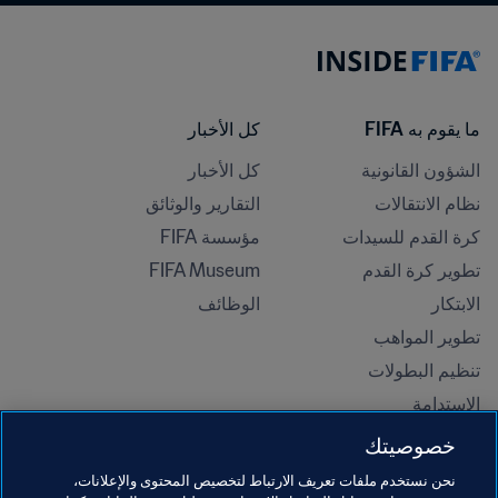
ما يقوم به FIFA
كل الأخبار
الشؤون القانونية
كل الأخبار
نظام الانتقالات
التقارير والوثائق
كرة القدم للسيدات
مؤسسة FIFA
تطوير كرة القدم
FIFA Museum
الابتكار
الوظائف
تطوير المواهب
تنظيم البطولات 
الاستدامة
حقوق الإنسان ومناهضة التمييز
خصوصيتك
الصحة والطب
نحن نستخدم ملفات تعريف الارتباط لتخصيص المحتوى والإعلانات،