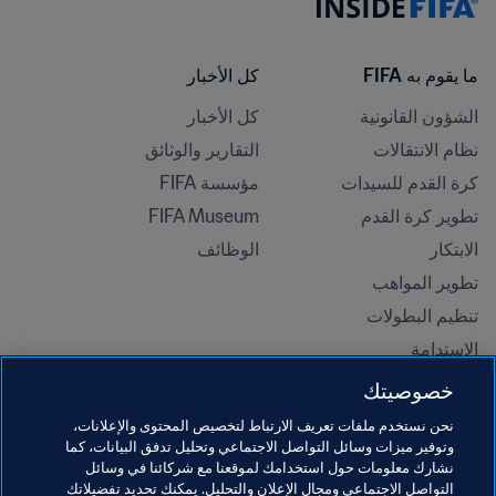
ما يقوم به FIFA
كل الأخبار
الشؤون القانونية
كل الأخبار
نظام الانتقالات
التقارير والوثائق
كرة القدم للسيدات
مؤسسة FIFA
تطوير كرة القدم
FIFA Museum
الابتكار
الوظائف
تطوير المواهب
تنظيم البطولات 
الاستدامة
حقوق الإنسان ومناهضة التمييز
خصوصيتك
الصحة والطب
نحن نستخدم ملفات تعريف الارتباط لتخصيص المحتوى والإعلانات،
المبادرات التعليمية
وتوفير ميزات وسائل التواصل الاجتماعي وتحليل تدفق البيانات، كما
نشارك معلومات حول استخدامك لموقعنا مع شركائنا في وسائل
التواصل الاجتماعي ومجال الإعلان والتحليل. يمكنك تحديد تفضيلاتك