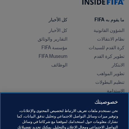
ما يقوم به FIFA
كل الأخبار
الشؤون القانونية
كل الأخبار
نظام الانتقالات
التقارير والوثائق
كرة القدم للسيدات
مؤسسة FIFA
تطوير كرة القدم
FIFA Museum
الابتكار
الوظائف
تطوير المواهب
تنظيم البطولات 
الاستدامة
حقوق الإنسان ومناهضة التمييز
خصوصيتك
الصحة والطب
نحن نستخدم ملفات تعريف الارتباط لتخصيص المحتوى والإعلانات،
المبادرات التعليمية
وتوفير ميزات وسائل التواصل الاجتماعي وتحليل تدفق البيانات، كما
نشارك معلومات حول استخدامك لموقعنا مع شركائنا في وسائل
التواصل الاجتماعي ومجال الإعلان والتحليل. يمكنك تحديد تفضيلاتك