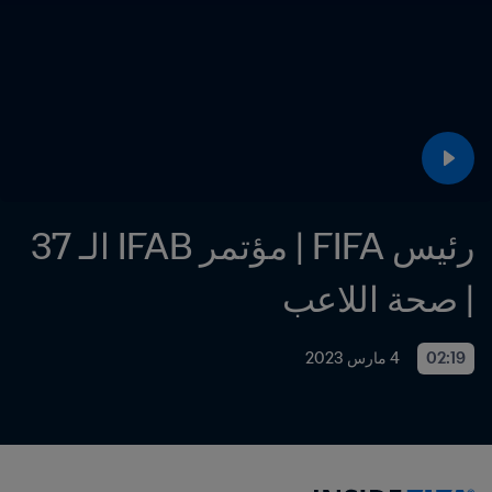
رئيس FIFA | مؤتمر IFAB الـ 37 
| صحة اللاعب
02:19
4 مارس 2023