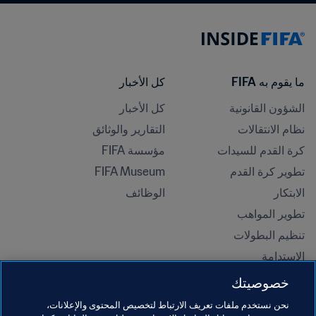
ما يقوم به FIFA
كل الأخبار
الشؤون القانونية
كل الأخبار
نظام الانتقالات
التقارير والوثائق
كرة القدم للسيدات
مؤسسة FIFA
تطوير كرة القدم
FIFA Museum
الابتكار
الوظائف
تطوير المواهب
تنظيم البطولات 
الاستدامة
حقوق الإنسان ومناهضة التمييز
خصوصيتك
الصحة والطب
نحن نستخدم ملفات تعريف الارتباط لتخصيص المحتوى والإعلانات،