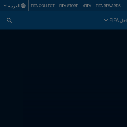
العربية
FIFA COLLECT
FIFA STORE
FIFA+
FIFA REWARDS
خل FIFA