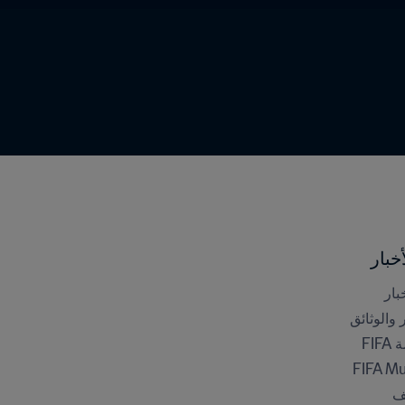
خبار
بار
ر والوثائق
FI
FIFA M
ف