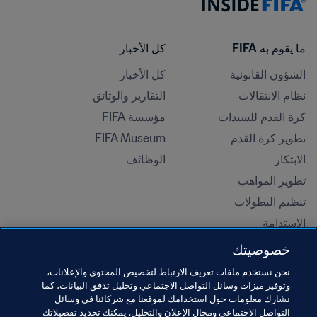
ما يقوم به FIFA
كل الأخبار
الشؤون القانونية
كل الأخبار
نظام الانتقالات
التقارير والوثائق
كرة القدم للسيدات
مؤسسة FIFA
تطوير كرة القدم
FIFA Museum
الابتكار
الوظائف
تطوير المواهب
تنظيم البطولات 
الاستدامة
حقوق الإنسان ومناهضة التمييز
خصوصيتك
الصحة والطب
نحن نستخدم ملفات تعريف الارتباط لتخصيص المحتوى والإعلانات،
المبادرات التعليمية
وتوفير ميزات وسائل التواصل الاجتماعي وتحليل تدفق البيانات، كما
نشارك معلومات حول استخدامك لموقعنا مع شركائنا في وسائل
التواصل الاجتماعي ومجال الإعلان والتحليل. يمكنك تحديد تفضيلاتك