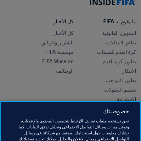
ما يقوم به FIFA
كل الأخبار
الشؤون القانونية
كل الأخبار
نظام الانتقالات
التقارير والوثائق
كرة القدم للسيدات
مؤسسة FIFA
تطوير كرة القدم
FIFA Museum
الابتكار
الوظائف
تطوير المواهب
تنظيم البطولات 
الاستدامة
حقوق الإنسان ومناهضة التمييز
خصوصيتك
الصحة والطب
نحن نستخدم ملفات تعريف الارتباط لتخصيص المحتوى والإعلانات،
المبادرات التعليمية
وتوفير ميزات وسائل التواصل الاجتماعي وتحليل تدفق البيانات، كما
نشارك معلومات حول استخدامك لموقعنا مع شركائنا في وسائل
التواصل الاجتماعي ومجال الإعلان والتحليل. يمكنك تحديد تفضيلاتك